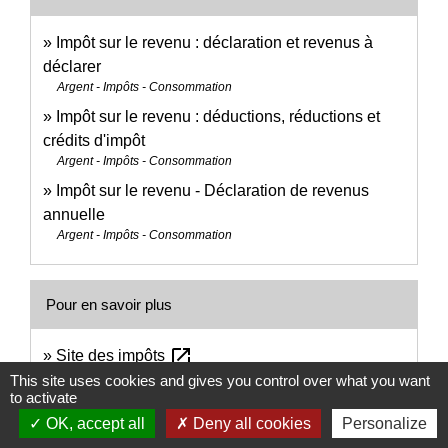
Impôt sur le revenu : déclaration et revenus à
déclarer
Argent - Impôts - Consommation
Impôt sur le revenu : déductions, réductions et
crédits d'impôt
Argent - Impôts - Consommation
Impôt sur le revenu - Déclaration de revenus
annuelle
Argent - Impôts - Consommation
Pour en savoir plus
open_in_new
Site des impôts
Ministère chargé des finances
This site uses cookies and gives you control over what you want
to activate
open_in_new
Frais professionnels : déduction des frais réels
OK, accept all
Deny all cookies
Personalize
Ministère chargé des finances