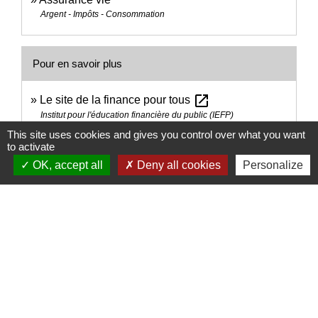
Argent - Impôts - Consommation
Pour en savoir plus
open_in_new
Le site de la finance pour tous
Institut pour l'éducation financière du public (IEFP)
open_in_new
This site uses cookies and gives you control over what you want
Assurance vie
to activate
Autorité de contrôle prudentiel et de résolution (ACPR)
OK, accept all
Deny all cookies
Personalize
Signaler une erreur sur cette page
Nous contacter
Commune de Puylaurens