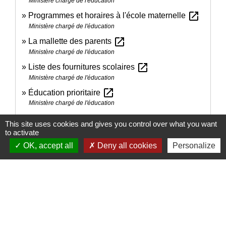
Ministère chargé de l'éducation
open_in_new
Programmes et horaires à l'école maternelle
Ministère chargé de l'éducation
open_in_new
La mallette des parents
Ministère chargé de l'éducation
open_in_new
Liste des fournitures scolaires
Ministère chargé de l'éducation
open_in_new
Éducation prioritaire
Ministère chargé de l'éducation
Programme d'enseignement du CP, du CE1 et du
This site uses cookies and gives you control over what you want
open_in_new
CE2 - Cycle 2
to activate
Ministère chargé de l'éducation
OK, accept all
Deny all cookies
Personalize
Programme d'enseignement de CM1, CM2 et 6e -
open_in_new
Cycle 3
Ministère chargé de l'éducation
Socle commun de connaissances, de
open_in_new
compétences et de culture
Ministère chargé de l'éducation