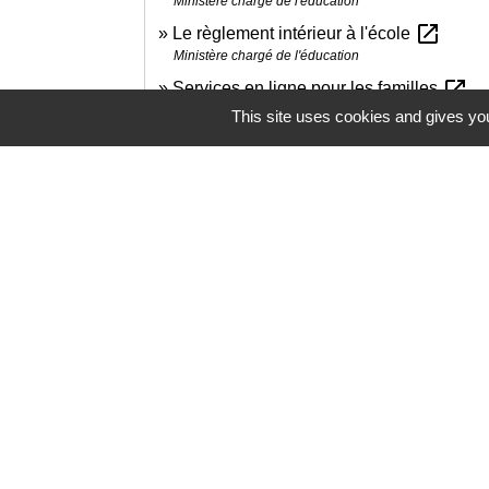
Ministère chargé de l'éducation
open_in_new
Le règlement intérieur à l'école
Ministère chargé de l'éducation
open_in_new
Services en ligne pour les familles
Ministère chargé de l'éducation
This site uses cookies and gives you