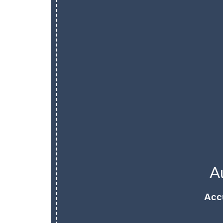
A
Acc