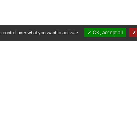
 control over what you want to activate
OK, accept all
Nous contacter
Commune de Puylaurens
1 rue de la Mairie
81700 Puylaurens - FRANCE
+33 5 63 75 00 18
Contact par formulaire