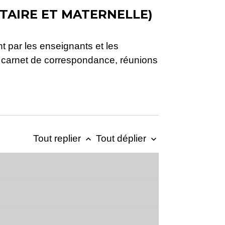
TAIRE ET MATERNELLE)
t par les enseignants et les
e, carnet de correspondance, réunions
Tout replier
Tout déplier
keyboard_arrow_up
keyboard_arrow_down