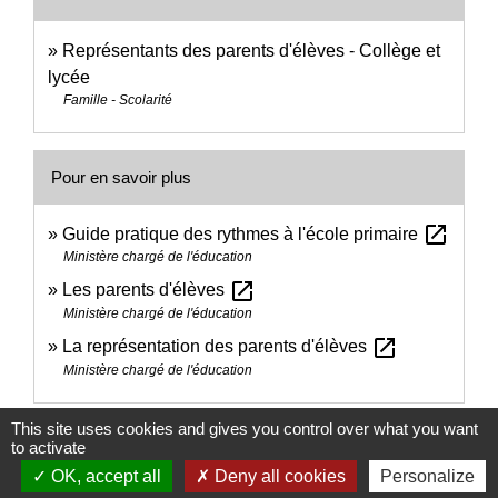
Représentants des parents d'élèves - Collège et
lycée
Famille - Scolarité
Pour en savoir plus
open_in_new
Guide pratique des rythmes à l'école primaire
Ministère chargé de l'éducation
open_in_new
Les parents d'élèves
Ministère chargé de l'éducation
open_in_new
La représentation des parents d'élèves
Ministère chargé de l'éducation
This site uses cookies and gives you control over what you want
Signaler une erreur sur cette page
to activate
OK, accept all
Deny all cookies
Personalize