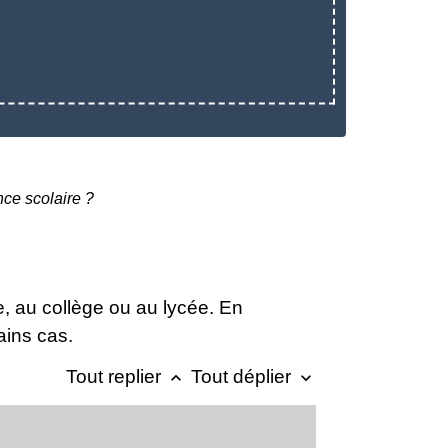
nce scolaire ?
, au collège ou au lycée. En
tains cas.
Tout replier
Tout déplier
keyboard_arrow_up
keyboard_arrow_down