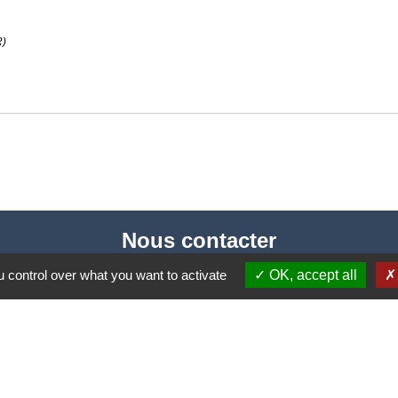
R)
Nous contacter
Commune de Puylaurens
 control over what you want to activate
OK, accept all
1 rue de la Mairie
81700 Puylaurens - FRANCE
+33 5 63 75 00 18
Contact par formulaire