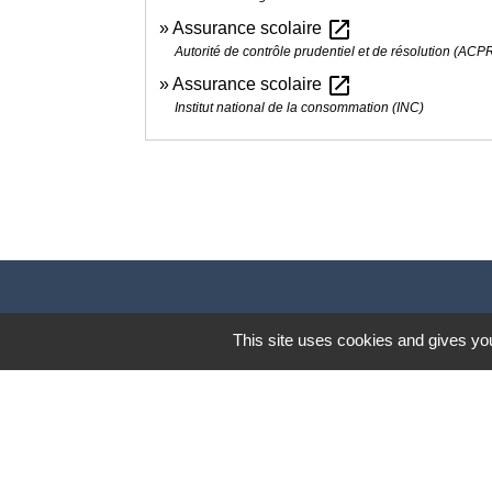
open_in_new
Assurance scolaire
Autorité de contrôle prudentiel et de résolution (ACP
open_in_new
Assurance scolaire
Institut national de la consommation (INC)
This site uses cookies and gives you