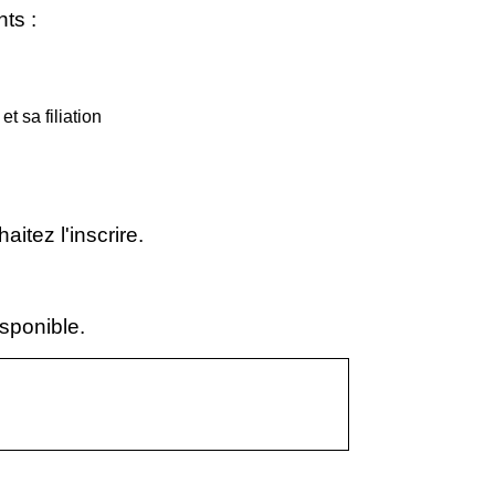
ts :
t sa filiation
itez l'inscrire.
isponible.