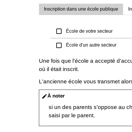
Inscription dans une école publique
I
check_box_outline_blank
École de votre secteur
check_box_outline_blank
École d'un autre secteur
Une fois que l'école a accepté d’accu
où il était inscrit.
L'ancienne école vous transmet alors 
À noter
edit
si un des parents s'oppose au cha
saisi par le parent.