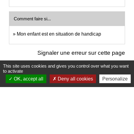
Comment faire si...
Mon enfant est en situation de handicap
Signaler une erreur sur cette page
This site uses cookies and gives you control over what you want
to activate
OK, accept all
Deny all cookies
Personalize
Nous contacter
Commune de Puylaurens
1 rue de la Mairie
81700 Puylaurens - FRANCE
+33 5 63 75 00 18
Contact par formulaire