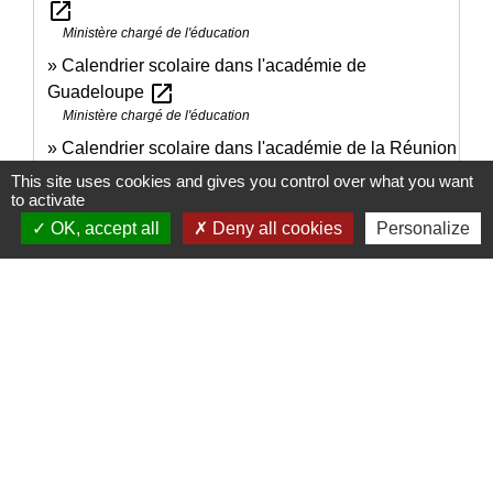
open_in_new
Ministère chargé de l'éducation
Calendrier scolaire dans l'académie de
open_in_new
Guadeloupe
Ministère chargé de l'éducation
Calendrier scolaire dans l'académie de la Réunion
open_in_new
This site uses cookies and gives you control over what you want
Ministère chargé de l'éducation
to activate
OK, accept all
Deny all cookies
Personalize
Signaler une erreur sur cette page
Nous contacter
Commune de Puylaurens
1 rue de la Mairie
81700 Puylaurens - FRANCE