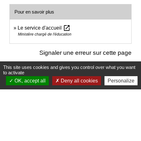
Pour en savoir plus
open_in_new
Le service d'accueil
Ministère chargé de l'éducation
Signaler une erreur sur cette page
This site uses cookies and gives you control over what you want
to activate
OK, accept all
Deny all cookies
Personalize
Nous contacter
Commune de Puylaurens
1 rue de la Mairie
81700 Puylaurens - FRANCE
+33 5 63 75 00 18
Contact par formulaire