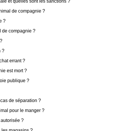
le et quelles sont les sanctions ?
 animal de compagnie ?
e ?
al de compagnie ?
 ?
n ?
chat errant ?
ie est mort ?
voie publique ?
cas de séparation ?
nimal pour le manger ?
 autorisée ?
s les magasins ?