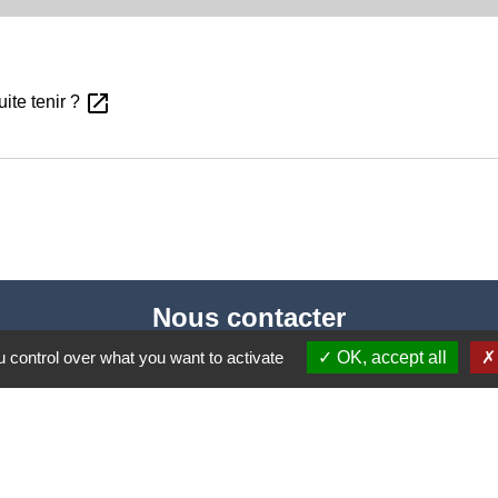
open_in_new
ite tenir ?
Nous contacter
 control over what you want to activate
OK, accept all
Commune de Puylaurens
1 rue de la Mairie
81700 Puylaurens - FRANCE
+33 5 63 75 00 18
Contact par formulaire