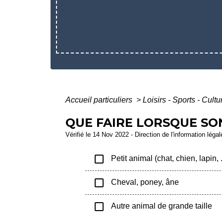
Accueil particuliers
>
Loisirs - Sports - Cult
QUE FAIRE LORSQUE SO
Vérifié le 14 Nov 2022 - Direction de l'information léga
check_box_outline_blank
Petit animal (chat, chien, lapin, .
check_box_outline_blank
Cheval, poney, âne
check_box_outline_blank
Autre animal de grande taille