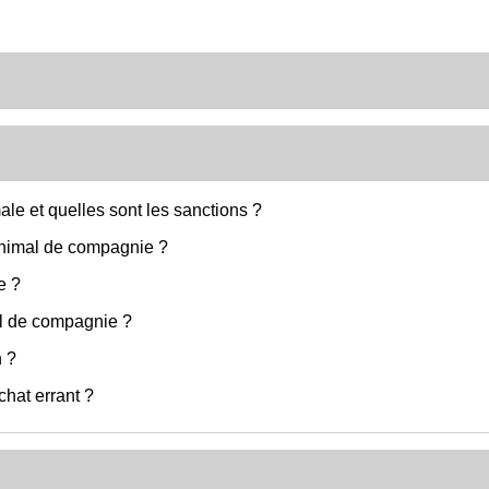
le et quelles sont les sanctions ?
 animal de compagnie ?
e ?
al de compagnie ?
n ?
chat errant ?