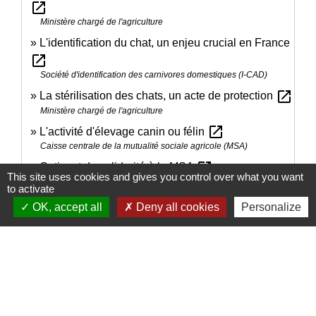
open_in_new
Ministère chargé de l'agriculture
L'identification du chat, un enjeu crucial en France
open_in_new
Société d'identification des carnivores domestiques (I-CAD)
open_in_new
La stérilisation des chats, un acte de protection
Ministère chargé de l'agriculture
open_in_new
L'activité d'élevage canin ou félin
Caisse centrale de la mutualité sociale agricole (MSA)
open_in_new
Cotisant de solidarité à la MSA
This site uses cookies and gives you control over what you want
Caisse centrale de la mutualité sociale agricole (MSA)
to activate
open_in_new
Livre des Origines Français (Lof)
OK, accept all
Deny all cookies
Personalize
Société centrale canine
open_in_new
Livre officiel des origines félines (Loof)
Fédération pour la gestion du livre officiel des origines félines
(LOOF)
open_in_new
Vivre avec un animal de compagnie
Ministère chargé de l'agriculture