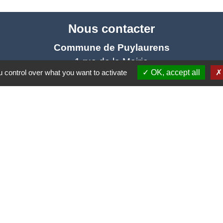
Nous contacter
Commune de Puylaurens
1 rue de la Mairie
 control over what you want to activate
OK, accept all
81700 Puylaurens - FRANCE
+33 5 63 75 00 18
Contact par formulaire
tique de confidentialité
-
Accessibilité
-
Plan du site
Site créé en partenariat avec Réseau des Communes