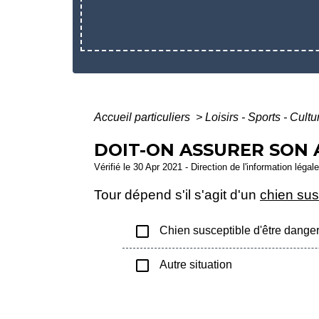
Accueil particuliers
>
Loisirs - Sports - Cult
DOIT-ON ASSURER SON 
Vérifié le 30 Apr 2021 - Direction de l'information légal
Tour dépend s'il s'agit d'un
chien sus
check_box_outline_blank
Chien susceptible d'être dange
check_box_outline_blank
Autre situation