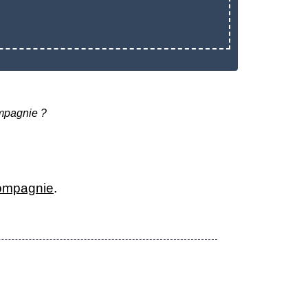
ompagnie ?
compagnie
.