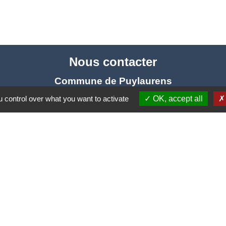
Nous contacter
Commune de Puylaurens
1 rue de la Mairie
 control over what you want to activate
OK, accept all
81700 Puylaurens - FRANCE
+33 5 63 75 00 18
Contact par formulaire
tique de confidentialité
-
Accessibilité
-
Plan du site