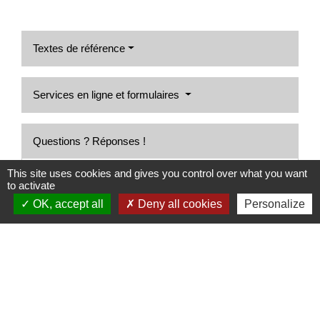
Textes de référence
Services en ligne et formulaires
Questions ? Réponses !
This site uses cookies and gives you control over what you want
Que faire si vous avez perdu votre animal de
to activate
compagnie ?
OK, accept all
Deny all cookies
Personalize
Que faire en cas de morsure par un chien ?
Que faire lorsque son animal de compagnie est
mort ?
Pour en savoir plus