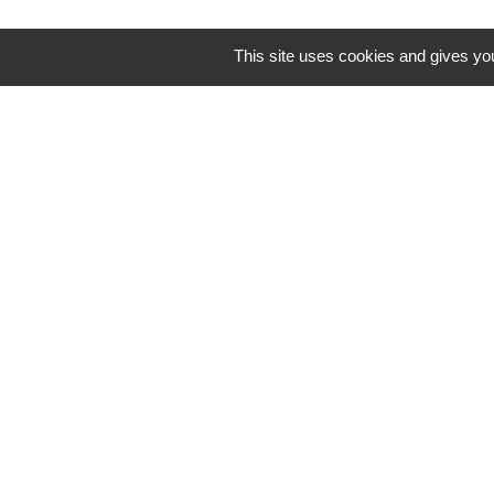
This site uses cookies and gives you
Mentions légales
-
Poli