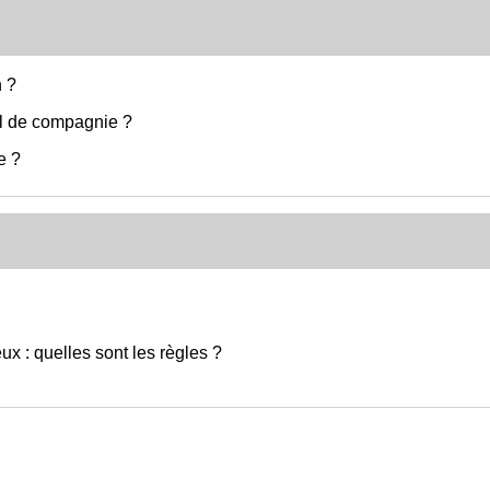
n ?
al de compagnie ?
e ?
ux : quelles sont les règles ?