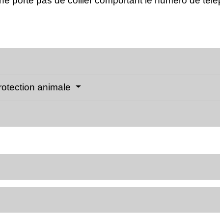
il ne porte pas de collier comportant le numéro de té
rotection animale