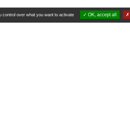
 control over what you want to activate
OK, accept all
Nous contacter
Commune de Puylaurens
1 rue de la Mairie
81700 Puylaurens - FRANCE
+33 5 63 75 00 18
Contact par formulaire
tique de confidentialité
-
Accessibilité
-
Plan du site
Site créé en partenariat avec Réseau des Communes