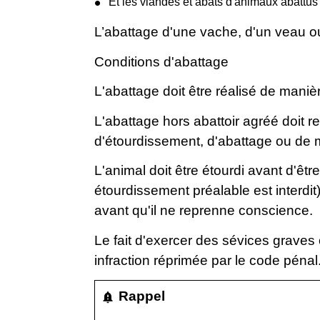
Et les viandes et abats d'animaux abattu
L’abattage d'une vache, d'un veau ou 
Conditions d'abattage
L'abattage doit être réalisé de maniè
L'abattage hors abattoir agréé doit 
d'étourdissement, d'abattage ou de 
L'animal doit être étourdi avant d'êt
étourdissement préalable est interdi
avant qu'il ne reprenne conscience.
Le fait d'exercer des sévices graves
infraction réprimée par le code pénal
Rappel
notification_important