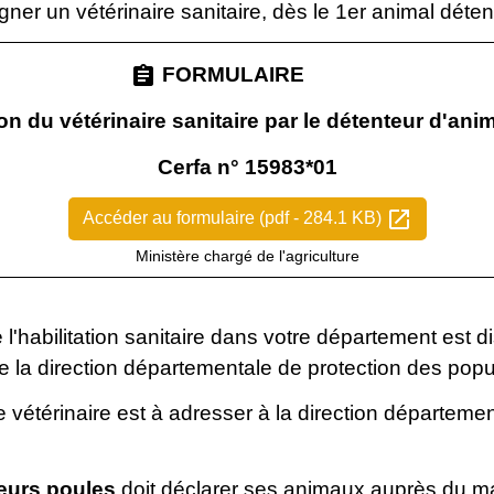
igner un vétérinaire sanitaire, dès le 1
er
animal déten
assignment
FORMULAIRE
on du vétérinaire sanitaire par le détenteur d'an
Cerfa n° 15983*01
open_in_new
Accéder au formulaire (pdf - 284.1 KB)
Ministère chargé de l'agriculture
 l'habilitation sanitaire dans votre département est di
 la direction départementale de protection des pop
e vétérinaire est à adresser à la direction départeme
eurs poules
doit déclarer ses animaux auprès du ma