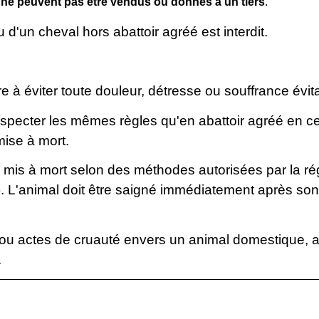
s
ne peuvent pas être vendus ou donnés à un tiers
.
d'un cheval hors abattoir agréé est interdit.
re à éviter toute douleur, détresse ou souffrance évi
respecter les mêmes règles qu'en abattoir agréé en c
mise à mort.
re mis à mort selon des méthodes autorisées par la r
t). L'animal doit être saigné immédiatement après so
 ou actes de cruauté envers un animal domestique, ap
.