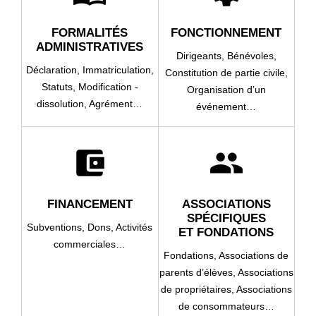
FORMALITÉS
FONCTIONNEMENT
ADMINISTRATIVES
Dirigeants,
Bénévoles,
Déclaration,
Immatriculation,
Constitution de partie civile,
Statuts,
Modification -
Organisation d’un
dissolution,
Agrément…
événement…
account_balance_wallet
group
FINANCEMENT
ASSOCIATIONS
SPÉCIFIQUES
Subventions,
Dons,
Activités
ET FONDATIONS
commerciales…
Fondations,
Associations de
parents d’élèves,
Associations
de propriétaires,
Associations
de consommateurs…