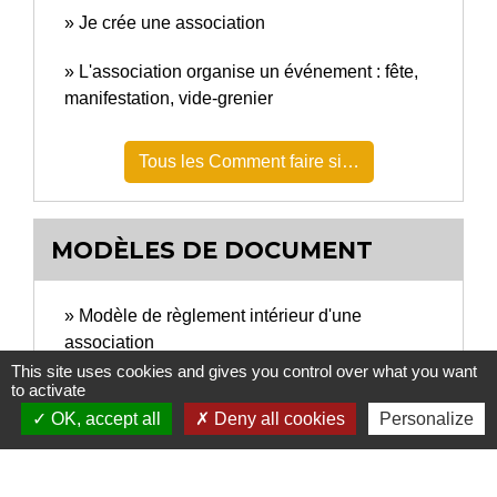
Je crée une association
L'association organise un événement : fête,
manifestation, vide-grenier
Tous les Comment faire si…
MODÈLES DE DOCUMENT
Modèle de règlement intérieur d'une
association
This site uses cookies and gives you control over what you want
Modèle de statuts d'association reconnue
to activate
d'utilité publique
OK, accept all
Deny all cookies
Personalize
Attestation sur l'honneur d'un particulier de
non-participation à 2 autres ventes au déballage