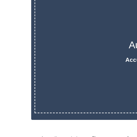
A
Acc