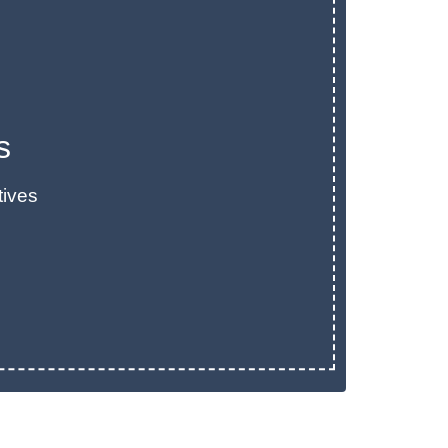
s
tives