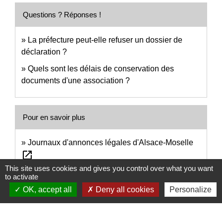
Questions ? Réponses !
La préfecture peut-elle refuser un dossier de
déclaration ?
Quels sont les délais de conservation des
documents d'une association ?
Pour en savoir plus
Journaux d'annonces légales d'Alsace-Moselle
open_in_new
Alsace Mouvement associatif
This site uses cookies and gives you control over what you want
to activate
Guide pratique : créer une association en Alsace-
OK, accept all
Deny all cookies
Personalize
open_in_new
Moselle
Alsace Mouvement associatif