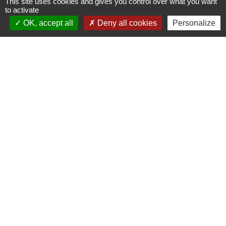
This site uses cookies and gives you control over what you want
to activate
Signaler une erreur sur cette page
OK, accept all
Deny all cookies
Personalize
Nous contacter
Commune de Puylaurens
1 rue de la Mairie
81700 Puylaurens - FRANCE
+33 5 63 75 00 18
Contact par formulaire
Mentions légales
-
Politique de confidentialité
-