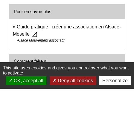
Pour en savoir plus
Guide pratique : créer une association en Alsace-
open_in_new
Moselle
Alsace Mouvement associatif
Comment faire si...
This site uses cookies and gives you control over what you want
to activate
Je crée une association
OK, accept all
Deny all cookies
Personalize
Signaler une erreur sur cette page
Nous contacter