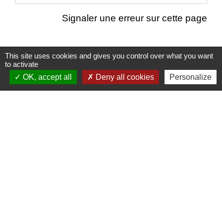
Signaler une erreur sur cette page
This site uses cookies and gives you control over what you want
to activate
Nous contacter
OK, accept all
Deny all cookies
Personalize
Commune de Puylaurens
1 rue de la Mairie
81700 Puylaurens - FRANCE
+33 5 63 75 00 18
Contact par formulaire