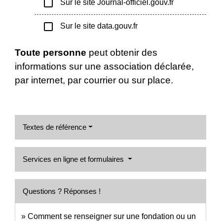
check_box_outline_blank
Sur le site Journal-officiel.gouv.fr
check_box_outline_blank
Sur le site data.gouv.fr
Toute personne
peut obtenir des
informations sur une association déclarée,
par internet, par courrier ou sur place.
Textes de référence
Services en ligne et formulaires
Questions ? Réponses !
Comment se renseigner sur une fondation ou un