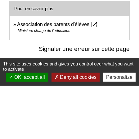
Pour en savoir plus
open_in_new
Association des parents d'élèves
Ministère chargé de l'éducation
Signaler une erreur sur cette page
This site uses cookies and gives you control over what you want
to activate
OK, accept all
Deny all cookies
Personalize
Nous contacter
Commune de Puylaurens
1 rue de la Mairie
81700 Puylaurens - FRANCE
+33 5 63 75 00 18
Contact par formulaire