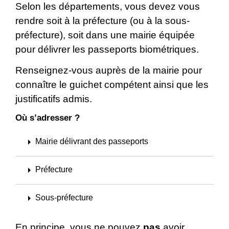
Selon les départements, vous devez vous
rendre soit à la préfecture (ou à la sous-
préfecture), soit dans une mairie équipée
pour délivrer les passeports biométriques.
Renseignez-vous auprès de la mairie pour
connaître le guichet compétent ainsi que les
justificatifs admis.
Où s’adresser ?
arrow_right
Mairie délivrant des passeports
arrow_right
Préfecture
arrow_right
Sous-préfecture
En principe, vous ne pouvez
pas
avoir