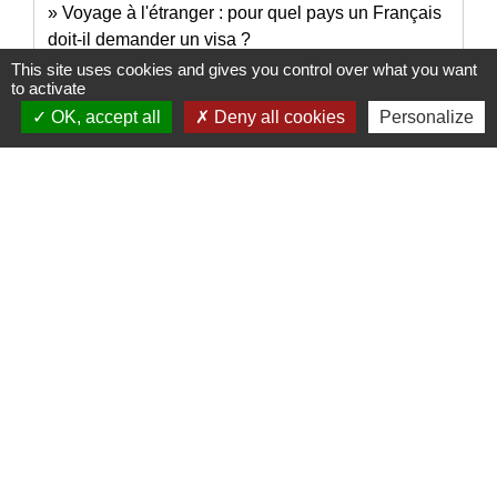
Voyage à l'étranger : pour quel pays un Français
doit-il demander un visa ?
This site uses cookies and gives you control over what you want
to activate
OK, accept all
Deny all cookies
Personalize
Pour en savoir plus
open_in_new
Conseils aux voyageurs
Ministère chargé de l'Europe et des affaires étrangères
Signaler une erreur sur cette page
Nous contacter
Commune de Puylaurens
1 rue de la Mairie