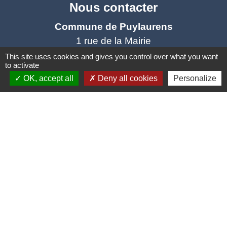
Nous contacter
Commune de Puylaurens
1 rue de la Mairie
81700 Puylaurens - FRANCE
This site uses cookies and gives you control over what you want
to activate
+33 5 63 75 00 18
OK, accept all
Deny all cookies
Personalize
Contact par formulaire
Mentions légales
-
Politique de confidentialité
-
Accessibilité
-
Plan du site
-
Gestion des cookies