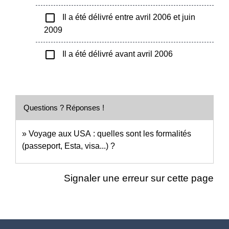
check_box_outline_blank
Il a été délivré entre avril 2006 et juin
2009
check_box_outline_blank
Il a été délivré avant avril 2006
Questions ? Réponses !
Voyage aux USA : quelles sont les formalités
(passeport, Esta, visa...) ?
Signaler une erreur sur cette page