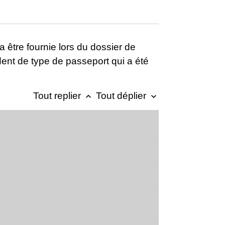
a être fournie lors du dossier de
ent de type de passeport qui a été
Tout replier
Tout déplier
keyboard_arrow_up
keyboard_arrow_down