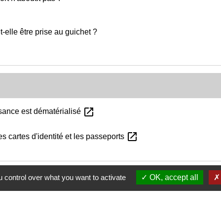
t-elle être prise au guichet ?
open_in_new
aissance est dématérialisé
open_in_new
es cartes d'identité et les passeports
 control over what you want to activate
OK, accept all