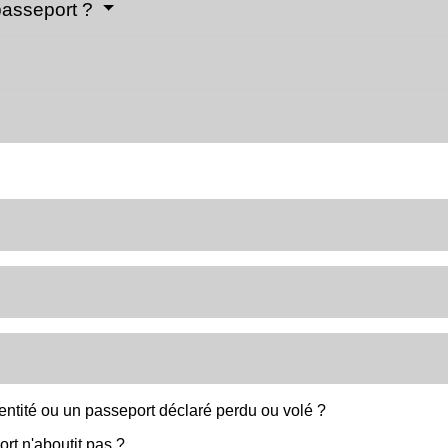
 passeport ?
dentité ou un passeport déclaré perdu ou volé ?
t n'aboutit pas ?