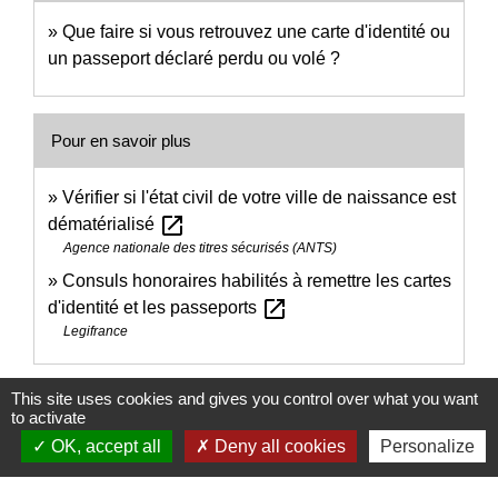
Que faire si vous retrouvez une carte d'identité ou
un passeport déclaré perdu ou volé ?
Pour en savoir plus
Vérifier si l'état civil de votre ville de naissance est
open_in_new
dématérialisé
Agence nationale des titres sécurisés (ANTS)
Consuls honoraires habilités à remettre les cartes
open_in_new
d'identité et les passeports
Legifrance
Signaler une erreur sur cette page
This site uses cookies and gives you control over what you want
to activate
OK, accept all
Deny all cookies
Personalize