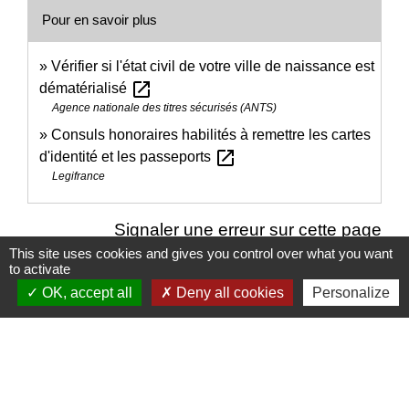
Pour en savoir plus
Vérifier si l'état civil de votre ville de naissance est
open_in_new
dématérialisé
Agence nationale des titres sécurisés (ANTS)
Consuls honoraires habilités à remettre les cartes
open_in_new
d'identité et les passeports
Legifrance
Signaler une erreur sur cette page
This site uses cookies and gives you control over what you want
to activate
OK, accept all
Deny all cookies
Personalize
Nous contacter
Commune de Puylaurens
1 rue de la Mairie