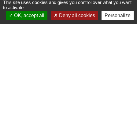
This site uses cookies and gives you control over what you want
to activate
Et aussi
OK, accept all
Deny all cookies
Personalize
Vote par procuration
Papiers - Citoyenneté - Élections
Signaler une erreur sur cette page
Nous contacter
Commune de Puylaurens
1 rue de la Mairie
81700 Puylaurens - FRANCE
+33 5 63 75 00 18
Contact par formulaire