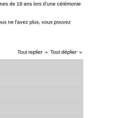
unes de 18 ans lors d'une cérémonie
vous ne l'avez plus, vous pouvez
Tout replier
Tout déplier
keyboard_arrow_up
keyboard_arrow_down