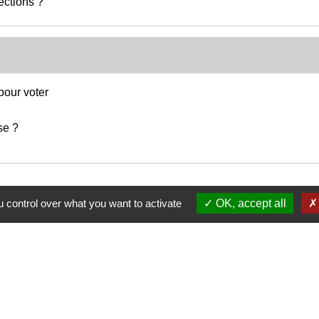
ections ?
 pour voter
se ?
 control over what you want to activate
OK, accept all
Nous contacter
Commune de Puylaurens
1 rue de la Mairie