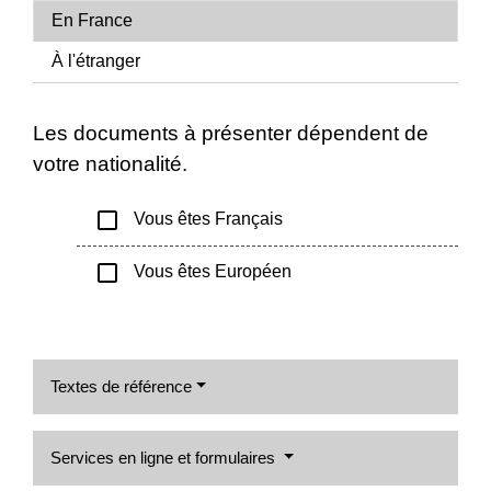
En France
À l'étranger
Les documents à présenter dépendent de
votre nationalité.
check_box_outline_blank
Vous êtes Français
check_box_outline_blank
Vous êtes Européen
Textes de référence
Services en ligne et formulaires