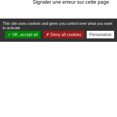
Signaler une erreur sur cette page
This site uses cookies and gives you control over what you want
to activate
Nous contacter
OK, accept all
Deny all cookies
Personalize
Commune de Puylaurens
1 rue de la Mairie
81700 Puylaurens - FRANCE
+33 5 63 75 00 18
Contact par formulaire
Mentions légales
-
Politique de confidentialité
-