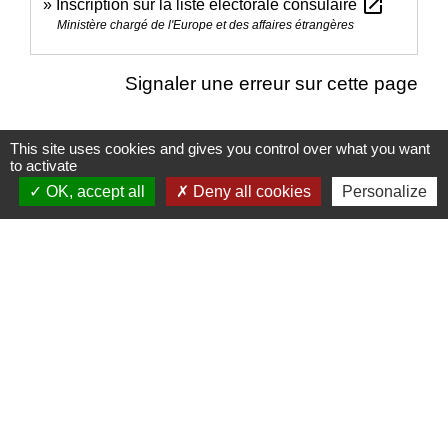
open_in_new
Inscription sur la liste électorale consulaire
Ministère chargé de l'Europe et des affaires étrangères
Signaler une erreur sur cette page
This site uses cookies and gives you control over what you want
to activate
OK, accept all
Deny all cookies
Personalize
Nous contacter
Commune de Puylaurens
1 rue de la Mairie
81700 Puylaurens - FRANCE
+33 5 63 75 00 18
Contact par formulaire