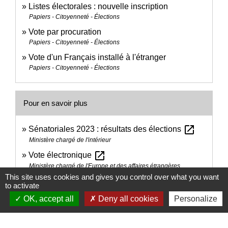
Listes électorales : nouvelle inscription
Papiers - Citoyenneté - Élections
Vote par procuration
Papiers - Citoyenneté - Élections
Vote d'un Français installé à l'étranger
Papiers - Citoyenneté - Élections
Pour en savoir plus
open_in_new
Sénatoriales 2023 : résultats des élections
Ministère chargé de l'intérieur
open_in_new
Vote électronique
Ministère chargé de l'Europe et des affaires étrangères
This site uses cookies and gives you control over what you want
open_in_new
Résultats des élections
to activate
Ministère chargé de l'intérieur
OK, accept all
Deny all cookies
Personalize
open_in_new
Réforme territoriale
Première ministre