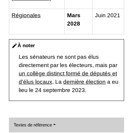
Régionales
Mars
Juin 2021
2028
À noter
edit
Les sénateurs ne sont pas élus
directement par les électeurs, mais par
un collège distinct formé de députés et
d'élus locaux
. La
dernière élection
a eu
lieu le 24 septembre 2023.
Textes de référence