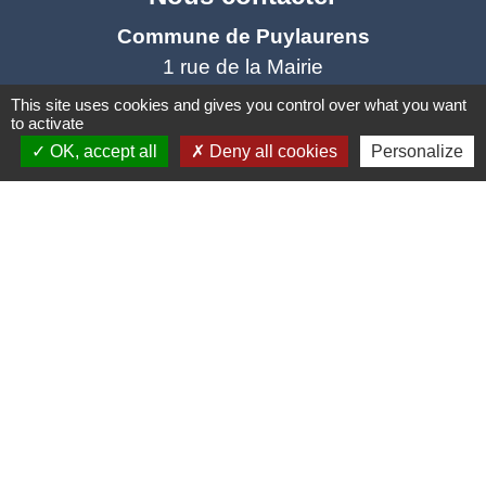
Commune de Puylaurens
1 rue de la Mairie
81700 Puylaurens - FRANCE
This site uses cookies and gives you control over what you want
to activate
+33 5 63 75 00 18
OK, accept all
Deny all cookies
Personalize
Contact par formulaire
Mentions légales
-
Politique de confidentialité
-
Accessibilité
-
Plan du site
-
Gestion des cookies