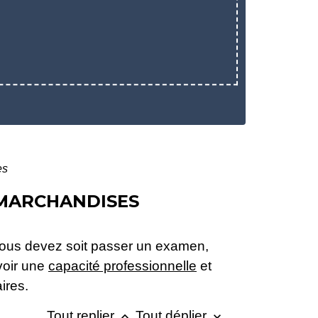
es
 MARCHANDISES
Vous devez soit passer un examen,
voir une
capacité professionnelle
et
ires.
Tout replier
Tout déplier
keyboard_arrow_up
keyboard_arrow_down