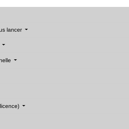
us lancer
e
nnelle
(licence)