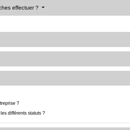
ches effectuer ?
treprise ?
les différents statuts ?