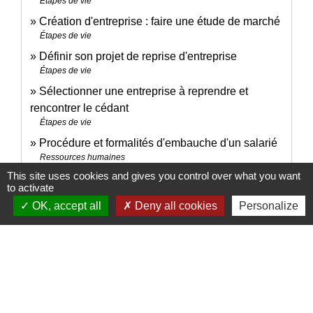
Étapes de vie
Création d'entreprise : faire une étude de marché
Étapes de vie
Définir son projet de reprise d'entreprise
Étapes de vie
Sélectionner une entreprise à reprendre et
rencontrer le cédant
Étapes de vie
Procédure et formalités d'embauche d'un salarié
Ressources humaines
This site uses cookies and gives you control over what you want
Ouvrir un établissement secondaire ou
to activate
complémentaire
OK, accept all
Deny all cookies
Personalize
Pratiques commerciales
Pour en savoir plus
Marchand de listes ou de fichiers (de biens
open_in_new
immobiliers)