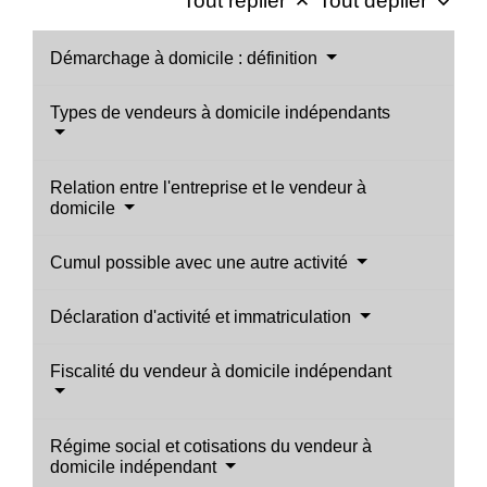
Tout replier
Tout déplier
keyboard_arrow_up
keyboard_arrow_down
Démarchage à domicile : définition
Types de vendeurs à domicile indépendants
Relation entre l'entreprise et le vendeur à
domicile
Cumul possible avec une autre activité
Déclaration d'activité et immatriculation
Fiscalité du vendeur à domicile indépendant
Régime social et cotisations du vendeur à
domicile indépendant