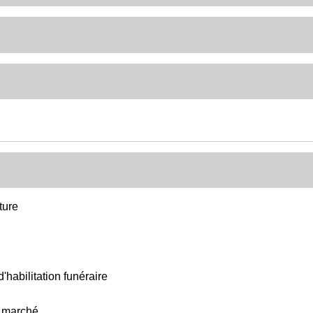
ture
'habilitation funéraire
e marché