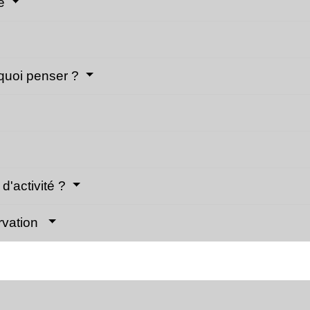
re
 quoi penser ?
'activité ?
rvation