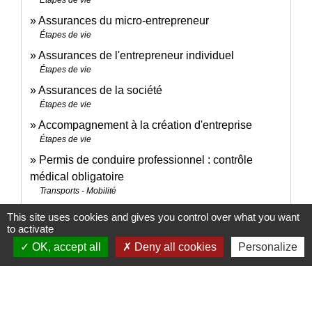
Assurances du micro-entrepreneur
Étapes de vie
Assurances de l'entrepreneur individuel
Étapes de vie
Assurances de la société
Étapes de vie
Accompagnement à la création d'entreprise
Étapes de vie
Permis de conduire professionnel : contrôle
médical obligatoire
Transports - Mobilité
This site uses cookies and gives you control over what you want
to activate
Pour en savoir plus
OK, accept all
Deny all cookies
Personalize
Condamnations judiciaires excluant la possibilité
open_in_new
de devenir chauffeur de VTC
Legifrance