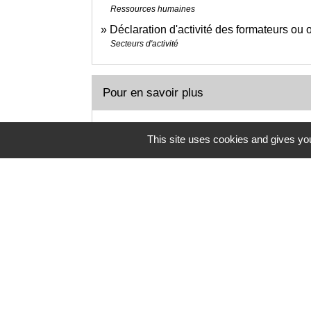
Ressources humaines
Déclaration d'activité des formateurs ou
Secteurs d'activité
Pour en savoir plus
Agefice Formation des indépendants : tro
This site uses cookies and gives you
Association de gestion du financement de la formatio
Déclaration de résultats et de revenus d
Direction générale des finances publiques
open
Maxi scooters, cyclomoteurs : définition
Ministère chargé de l'intérieur
Obligations et avantages des écoles lab
Ministère chargé de l'intérieur