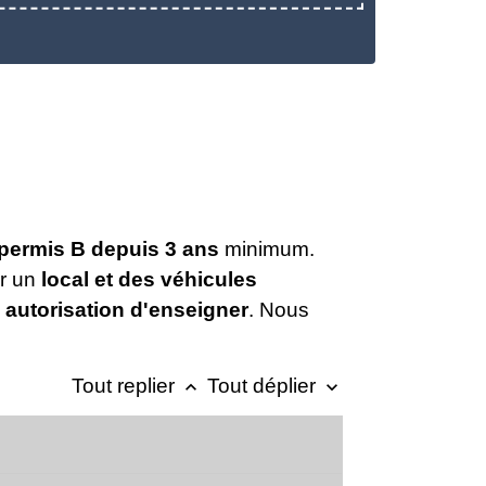
permis B depuis 3 ans
minimum.
er un
local et des véhicules
e
autorisation d'enseigner
. Nous
Tout replier
Tout déplier
keyboard_arrow_up
keyboard_arrow_down