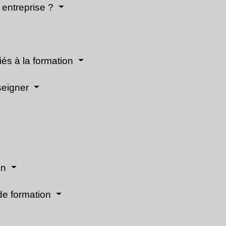
 entreprise ?
iés à la formation
nseigner
on
 de formation