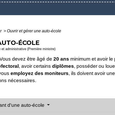
ur
>
Ouvrir et gérer une auto-école
AUTO-ÉCOLE
e et administrative (Première ministre)
? Vous devez être âgé de
20 ans
minimum et avoir le
fectoral
, avoir certains
diplômes
, posséder ou lou
 vous
employez des moniteurs
, ils doivent avoir un
ions nécessaires.
rant d'une auto-école