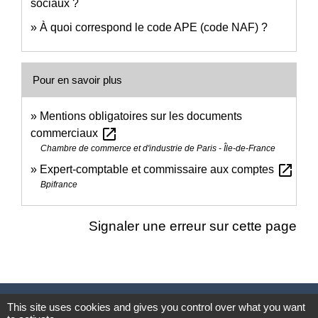
sociaux ?
À quoi correspond le code APE (code NAF) ?
Pour en savoir plus
Mentions obligatoires sur les documents
open_in_new
commerciaux
Chambre de commerce et d'industrie de Paris - Île-de-France
open_in_new
Expert-comptable et commissaire aux comptes
Bpifrance
Signaler une erreur sur cette page
Nous contacter
This site uses cookies and gives you control over what you want