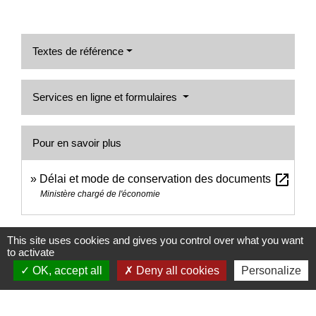
Textes de référence
Services en ligne et formulaires
Pour en savoir plus
open_in_new
Délai et mode de conservation des documents
Ministère chargé de l'économie
Signaler une erreur sur cette page
This site uses cookies and gives you control over what you want
to activate
OK, accept all
Deny all cookies
Personalize
Nous contacter