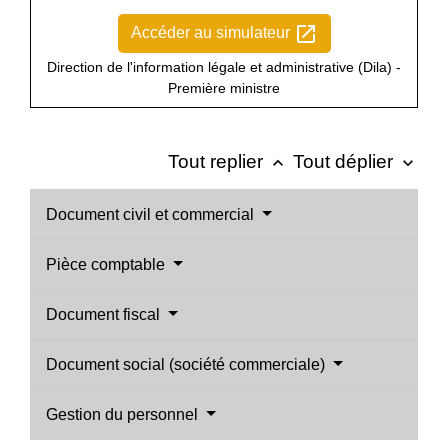
open_in_new
Accéder au simulateur
Direction de l'information légale et administrative (Dila) -
Première ministre
Tout replier
Tout déplier
keyboard_arrow_up
keyboard_arrow_down
Document civil et commercial
Pièce comptable
Document fiscal
Document social (société commerciale)
Gestion du personnel