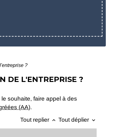
'entreprise ?
 DE L'ENTREPRISE ?
 le souhaite, faire appel à des
agréées (AA
).
Tout replier
Tout déplier
keyboard_arrow_up
keyboard_arrow_down