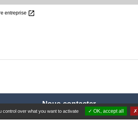
open_in_new
tre entreprise
Nous contacter
 control over what you want to activate
OK, accept all
Commune de Puylaurens
1 rue de la Mairie
81700 Puylaurens - FRANCE