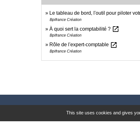
Le tableau de bord, l'outil pour piloter vo
Bpifrance Création
open_in_new
À quoi sert la comptabilité ?
Bpifrance Création
open_in_new
Rôle de l'expert-comptable
Bpifrance Création
This site uses cookies and gives you