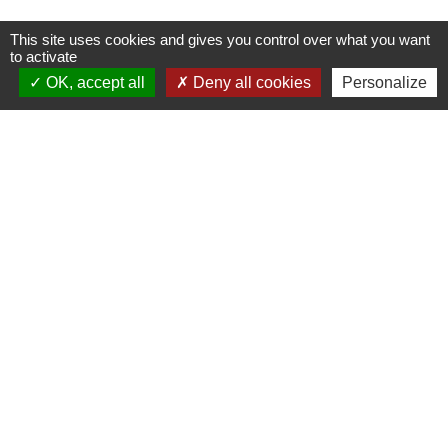
This site uses cookies and gives you control over what you want
Nous contacter
to activate
OK, accept all
Deny all cookies
Personalize
Commune de Puylaurens
1 rue de la Mairie
81700 Puylaurens - FRANCE
+33 5 63 75 00 18
Contact par formulaire
Mentions légales
-
Politique de confidentialité
-
Accessibilité
-
Plan du site
-
Gestion des cookies