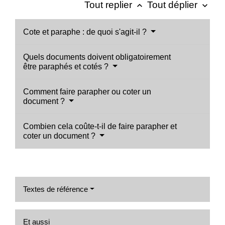
Tout replier
Tout déplier
keyboard_arrow_up
keyboard_arrow_down
Cote et paraphe : de quoi s'agit-il ?
Quels documents doivent obligatoirement
être paraphés et cotés ?
Comment faire parapher ou coter un
document ?
Combien cela coûte-t-il de faire parapher et
coter un document ?
Textes de référence
Et aussi