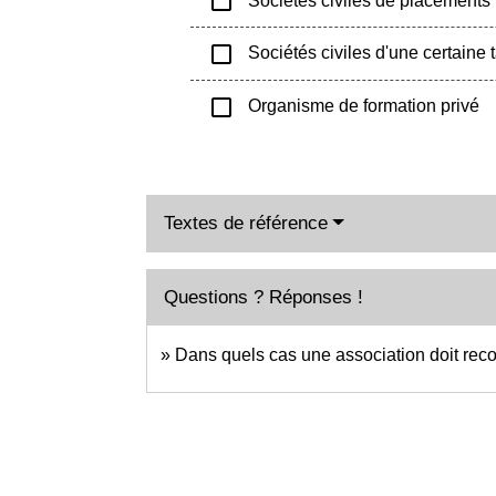
check_box_outline_blank
Sociétés civiles de placements 
check_box_outline_blank
Sociétés civiles d'une certaine 
check_box_outline_blank
Organisme de formation privé
Textes de référence
Questions ? Réponses !
Dans quels cas une association doit rec