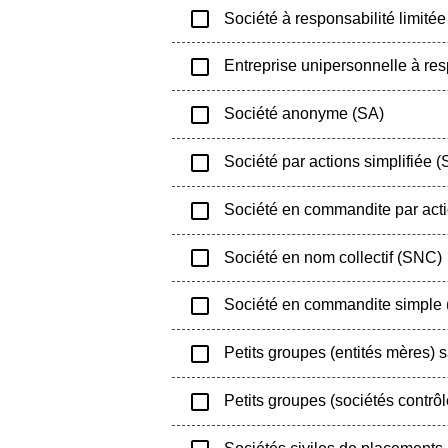
check_box_outline_blank
Société à responsabilité limité
check_box_outline_blank
Entreprise unipersonnelle à res
check_box_outline_blank
Société anonyme (SA)
check_box_outline_blank
Société par actions simplifiée 
check_box_outline_blank
Société en commandite par act
check_box_outline_blank
Société en nom collectif (SNC)
check_box_outline_blank
Société en commandite simple
check_box_outline_blank
Petits groupes (entités mères) sa
check_box_outline_blank
Petits groupes (sociétés contrôlé