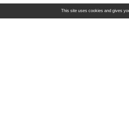
This site uses cookies and gives you
Mentions légales
-
Poli