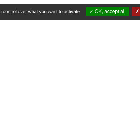
 control over what you want to activate
OK, accept all
Nous contacter
Commune de Puylaurens
1 rue de la Mairie
81700 Puylaurens - FRANCE
+33 5 63 75 00 18
Contact par formulaire
tique de confidentialité
-
Accessibilité
-
Plan du site
Site créé en partenariat avec Réseau des Communes