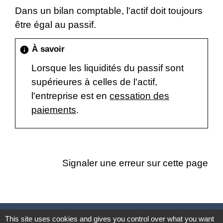
Dans un bilan comptable, l'actif doit toujours
être égal au passif.
À savoir
info
Lorsque les liquidités du passif sont
supérieures à celles de l'actif,
l'entreprise est en
cessation des
paiements
.
Signaler une erreur sur cette page
Nous contacter
This site uses cookies and gives you control over what you want