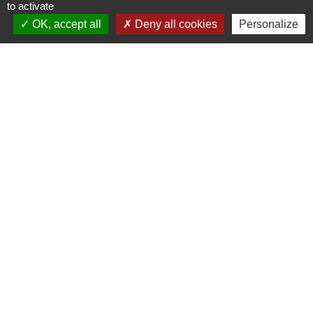
to activate
Commune de Puylaurens
OK, accept all
Deny all cookies
Personalize
1 rue de la Mairie
81700 Puylaurens - FRANCE
+33 5 63 75 00 18
Contact par formulaire
Mentions légales
-
Politique de confidentialité
-
Accessibilité
-
Plan du site
-
Gestion des cookies