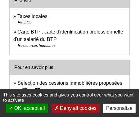
Et aussi
Taxes locales
Fiscalité
Carte BTP : carte d'identification professionnelle
d'un salarié du BTP
Ressources humaines
Pour en savoir plus
Sélection des cessions immobilières proposées
open_in_new
par l'État
This site uses cookies and gives you control over what you want
Ministère chargé des finances
to activate
open_in_new
TPE et PME du BTP, pensez à l'aide Bâtir +
OK, accept all
Deny all cookies
Personalize
Ministère chargé de l'économie
Signaler une erreur sur cette page