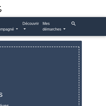
search
Découvrir
Mes
ompagné
démarches
s
tives