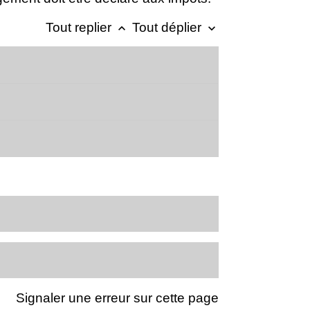
Tout replier
Tout déplier
keyboard_arrow_up
keyboard_arrow_down
Signaler une erreur sur cette page