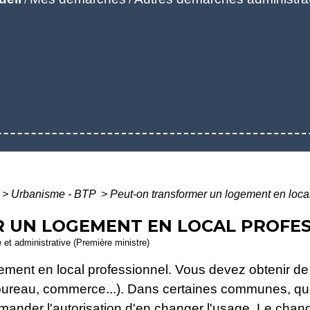
>
Urbanisme - BTP
>
Peut-on transformer un logement en loca
 UN LOGEMENT EN LOCAL PROFES
e et administrative (Première ministre)
ment en local professionnel. Vous devez obtenir de v
ureau, commerce...). Dans certaines communes, quand
nder l'autorisation d'en changer l'usage. Le chang