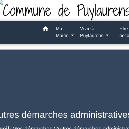
home
Ma
Vivre à
Etre
Mairie
Puylaurens
acc
utres démarches administrative
ueil
Mes démarches
Autres démarches administra
/
/