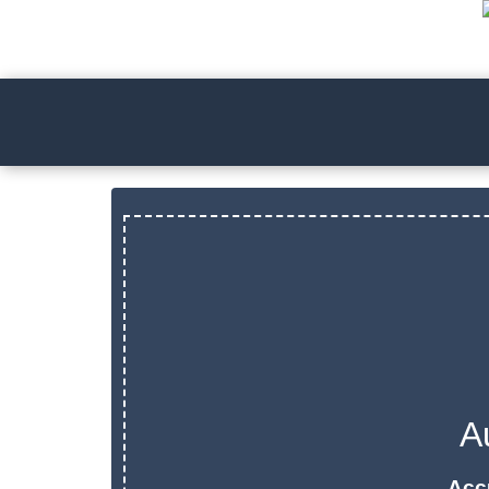
A
Acc